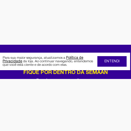
Para sua maior segurança, atualizamos a
Política de
Privacidade
da loja. Ao continuar navegando, entendemos
ENTENDI
que você está ciente e de acordo com elas.
FIQUE POR DENTRO DA SEMAAN
Receba no seu e-mail nossas
promoções e novidades
Cadastrar