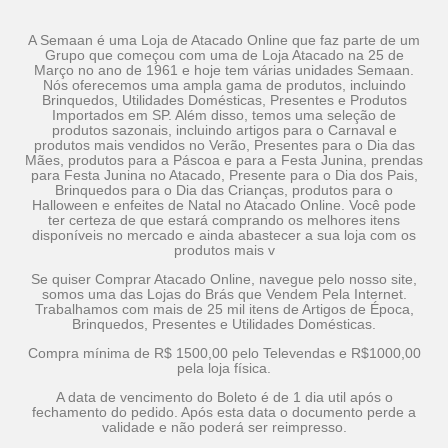
A Semaan é uma Loja de Atacado Online que faz parte de um
Grupo que começou com uma de Loja Atacado na 25 de
Março no ano de 1961 e hoje tem várias unidades Semaan.
Nós oferecemos uma ampla gama de produtos, incluindo
Brinquedos, Utilidades Domésticas, Presentes e Produtos
Importados em SP. Além disso, temos uma seleção de
produtos sazonais, incluindo artigos para o Carnaval e
produtos mais vendidos no Verão, Presentes para o Dia das
Mães, produtos para a Páscoa e para a Festa Junina, prendas
para Festa Junina no Atacado, Presente para o Dia dos Pais,
Brinquedos para o Dia das Crianças, produtos para o
Halloween e enfeites de Natal no Atacado Online. Você pode
ter certeza de que estará comprando os melhores itens
disponíveis no mercado e ainda abastecer a sua loja com os
produtos mais v
Se quiser Comprar Atacado Online, navegue pelo nosso site,
somos uma das Lojas do Brás que Vendem Pela Internet.
Trabalhamos com mais de 25 mil itens de Artigos de Época,
Brinquedos, Presentes e Utilidades Domésticas.
Compra mínima de R$ 1500,00 pelo Televendas e R$1000,00
pela loja física.
A data de vencimento do Boleto é de 1 dia util após o
fechamento do pedido. Após esta data o documento perde a
validade e não poderá ser reimpresso.