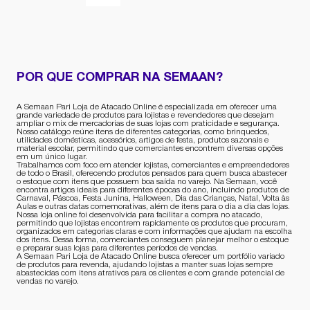
POR QUE COMPRAR NA SEMAAN?
A Semaan Pari Loja de Atacado Online é especializada em oferecer uma
grande variedade de produtos para lojistas e revendedores que desejam
ampliar o mix de mercadorias de suas lojas com praticidade e segurança.
Nosso catálogo reúne itens de diferentes categorias, como brinquedos,
utilidades domésticas, acessórios, artigos de festa, produtos sazonais e
material escolar, permitindo que comerciantes encontrem diversas opções
em um único lugar.
Trabalhamos com foco em atender lojistas, comerciantes e empreendedores
de todo o Brasil, oferecendo produtos pensados para quem busca abastecer
o estoque com itens que possuem boa saída no varejo. Na Semaan, você
encontra artigos ideais para diferentes épocas do ano, incluindo produtos de
Carnaval, Páscoa, Festa Junina, Halloween, Dia das Crianças, Natal, Volta às
Aulas e outras datas comemorativas, além de itens para o dia a dia das lojas.
Nossa loja online foi desenvolvida para facilitar a compra no atacado,
permitindo que lojistas encontrem rapidamente os produtos que procuram,
organizados em categorias claras e com informações que ajudam na escolha
dos itens. Dessa forma, comerciantes conseguem planejar melhor o estoque
e preparar suas lojas para diferentes períodos de vendas.
A Semaan Pari Loja de Atacado Online busca oferecer um portfólio variado
de produtos para revenda, ajudando lojistas a manter suas lojas sempre
abastecidas com itens atrativos para os clientes e com grande potencial de
vendas no varejo.