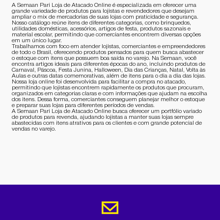
A Semaan Pari Loja de Atacado Online é especializada em oferecer uma
grande variedade de produtos para lojistas e revendedores que desejam
ampliar o mix de mercadorias de suas lojas com praticidade e segurança.
Nosso catálogo reúne itens de diferentes categorias, como brinquedos,
utilidades domésticas, acessórios, artigos de festa, produtos sazonais e
material escolar, permitindo que comerciantes encontrem diversas opções
em um único lugar.
Trabalhamos com foco em atender lojistas, comerciantes e empreendedores
de todo o Brasil, oferecendo produtos pensados para quem busca abastecer
o estoque com itens que possuem boa saída no varejo. Na Semaan, você
encontra artigos ideais para diferentes épocas do ano, incluindo produtos de
Carnaval, Páscoa, Festa Junina, Halloween, Dia das Crianças, Natal, Volta às
Aulas e outras datas comemorativas, além de itens para o dia a dia das lojas.
Nossa loja online foi desenvolvida para facilitar a compra no atacado,
permitindo que lojistas encontrem rapidamente os produtos que procuram,
organizados em categorias claras e com informações que ajudam na escolha
dos itens. Dessa forma, comerciantes conseguem planejar melhor o estoque
e preparar suas lojas para diferentes períodos de vendas.
A Semaan Pari Loja de Atacado Online busca oferecer um portfólio variado
de produtos para revenda, ajudando lojistas a manter suas lojas sempre
abastecidas com itens atrativos para os clientes e com grande potencial de
vendas no varejo.