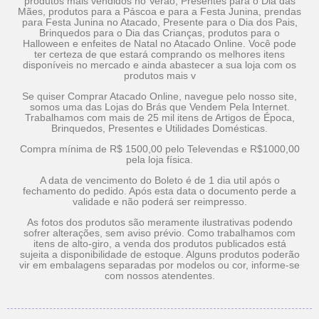
produtos mais vendidos no Verão, Presentes para o Dia das
Mães, produtos para a Páscoa e para a Festa Junina, prendas
para Festa Junina no Atacado, Presente para o Dia dos Pais,
Brinquedos para o Dia das Crianças, produtos para o
Halloween e enfeites de Natal no Atacado Online. Você pode
ter certeza de que estará comprando os melhores itens
disponíveis no mercado e ainda abastecer a sua loja com os
produtos mais v
Se quiser Comprar Atacado Online, navegue pelo nosso site,
somos uma das Lojas do Brás que Vendem Pela Internet.
Trabalhamos com mais de 25 mil itens de Artigos de Época,
Brinquedos, Presentes e Utilidades Domésticas.
Compra mínima de R$ 1500,00 pelo Televendas e R$1000,00
pela loja física.
A data de vencimento do Boleto é de 1 dia util após o
fechamento do pedido. Após esta data o documento perde a
validade e não poderá ser reimpresso.
As fotos dos produtos são meramente ilustrativas podendo
sofrer alterações, sem aviso prévio. Como trabalhamos com
itens de alto-giro, a venda dos produtos publicados está
sujeita a disponibilidade de estoque. Alguns produtos poderão
vir em embalagens separadas por modelos ou cor, informe-se
com nossos atendentes.