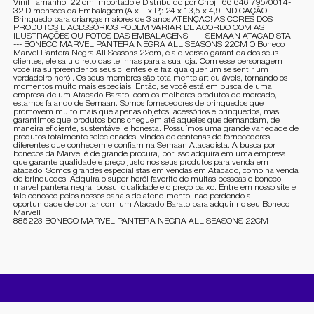
Vinil Tamanho: 22 cm Importado e Distribuido por Cnpj : 66.646.795/0014-
32 Dimensões da Embalagem (A x L x P): 24 x 13,5 x 4,9 INDICAÇÃO:
Brinquedo para crianças maiores de 3 anos ATENÇÃO! AS CORES DOS
PRODUTOS E ACESSÓRIOS PODEM VARIAR DE ACORDO COM AS
ILUSTRAÇÕES OU FOTOS DAS EMBALAGENS. ---- SEMAAN ATACADISTA --
--- BONECO MARVEL PANTERA NEGRA ALL SEASONS 22CM O Boneco
Marvel Pantera Negra All Seasons 22cm, é a diversão garantida dos seus
clientes, ele saiu direto das telinhas para a sua loja. Com esse personagem
você irá surpreender os seus clientes ele faz qualquer um se sentir um
verdadeiro herói. Os seus membros são totalmente articuláveis, tornando os
momentos muito mais especiais. Então, se você está em busca de uma
empresa de um Atacado Barato, com os melhores produtos de mercado,
estamos falando de Semaan. Somos fornecedores de brinquedos que
promovem muito mais que apenas objetos, acessórios e brinquedos, mas
garantimos que produtos bons cheguem até aqueles que demandam, de
maneira eficiente, sustentável e honesta. Possuímos uma grande variedade de
produtos totalmente selecionados, vindos de centenas de fornecedores
diferentes que conhecem e confiam na Semaan Atacadista. A busca por
bonecos da Marvel é de grande procura, por isso adquira em uma empresa
que garante qualidade e preço justo nos seus produtos para venda em
atacado. Somos grandes especialistas em vendas em Atacado, como na venda
de brinquedos. Adquira o super herói favorito de muitas pessoas o boneco
marvel pantera negra, possui qualidade e o preço baixo. Entre em nosso site e
fale conosco pelos nossos canais de atendimento, não perdendo a
oportunidade de contar com um Atacado Barato para adquirir o seu Boneco
Marvel!
885223 BONECO MARVEL PANTERA NEGRA ALL SEASONS 22CM