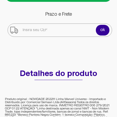
Prazo e Frete
ok
Detalhes do produto
Produto original - NOVIDADE 2022!!! Linha Marvel Universo - Importado e
Distribuido por: Comercial Semaan Ltda (AllSeasons) Todos os direitos
reservados. Licença para uso de marca. INMETRO REGISTRO 006 279/2021
OCP 0122 ATENÇÃO! *Linha destinada apenas ao canal NMT - Non Modern
Trade, lojas independentes/familiares, bancas de jornal e bancas de rua. Ref:
885223 *Boneco Pantera Negra Contém: 1 boneco Composição: Plástico,