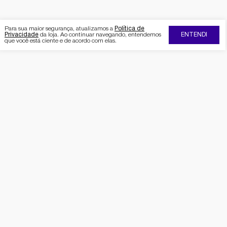
Para sua maior segurança, atualizamos a
Política de
Privacidade
da loja. Ao continuar navegando, entendemos
ENTENDI
que você está ciente e de acordo com elas.
FIQUE POR DENTRO DA SEMAAN
Receba no seu e-mail nossas
promoções e novidades