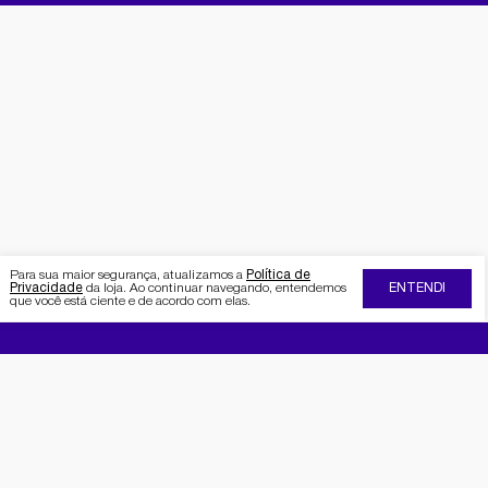
Para sua maior segurança, atualizamos a
Política de
Privacidade
da loja. Ao continuar navegando, entendemos
ENTENDI
que você está ciente e de acordo com elas.
FIQUE POR DENTRO DA SEMAAN
Receba no seu e-mail nossas
promoções e novidades