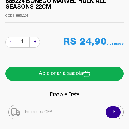
885224 BONECO MARVEL HULK ALL
SEASONS 22CM
885224
R$ 24,90
+
-
Adicionar à sacola
Prazo e Frete
ok