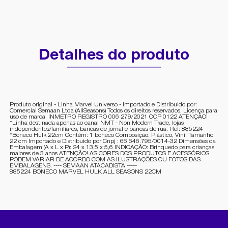
Detalhes do produto
Produto original - Linha Marvel Universo - Importado e Distribuido por:
Comercial Semaan Ltda (AllSeasons) Todos os direitos reservados. Licença para
uso de marca. INMETRO REGISTRO 006 279/2021 OCP 0122 ATENÇÃO!
*Linha destinada apenas ao canal NMT - Non Modern Trade, lojas
independentes/familiares, bancas de jornal e bancas de rua. Ref: 885224
*Boneco Hulk 22cm Contém: 1 boneco Composição: Plástico, Vinil Tamanho:
22 cm Importado e Distribuido por Cnpj : 66.646.795/0014-32 Dimensões da
Embalagem (A x L x P): 24 x 13,5 x 5,6 INDICAÇÃO: Brinquedo para crianças
maiores de 3 anos ATENÇÃO! AS CORES DOS PRODUTOS E ACESSÓRIOS
PODEM VARIAR DE ACORDO COM AS ILUSTRAÇÕES OU FOTOS DAS
EMBALAGENS. ---- SEMAAN ATACADISTA -----
885224 BONECO MARVEL HULK ALL SEASONS 22CM