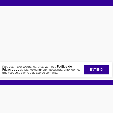
Para sua maior segurança, atualizamos a
Política de
Privacidade
da loja. Ao continuar navegando, entendemos
ENTENDI
que você está ciente e de acordo com elas.
FIQUE POR DENTRO DA SEMAAN
Receba no seu e-mail nossas