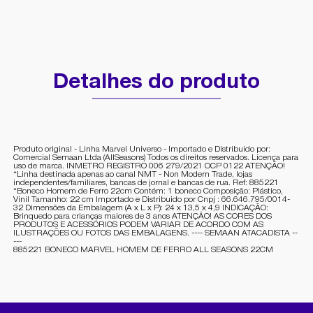
Detalhes do produto
Produto original - Linha Marvel Universo - Importado e Distribuido por:
Comercial Semaan Ltda (AllSeasons) Todos os direitos reservados. Licença para
uso de marca. INMETRO REGISTRO 006 279/2021 OCP 0122 ATENÇÃO!
*Linha destinada apenas ao canal NMT - Non Modern Trade, lojas
independentes/familiares, bancas de jornal e bancas de rua. Ref: 885221
*Boneco Homem de Ferro 22cm Contém: 1 boneco Composição: Plástico,
Vinil Tamanho: 22 cm Importado e Distribuido por Cnpj : 66.646.795/0014-
32 Dimensões da Embalagem (A x L x P): 24 x 13,5 x 4,9 INDICAÇÃO:
Brinquedo para crianças maiores de 3 anos ATENÇÃO! AS CORES DOS
PRODUTOS E ACESSÓRIOS PODEM VARIAR DE ACORDO COM AS
ILUSTRAÇÕES OU FOTOS DAS EMBALAGENS. ---- SEMAAN ATACADISTA --
---
885221 BONECO MARVEL HOMEM DE FERRO ALL SEASONS 22CM