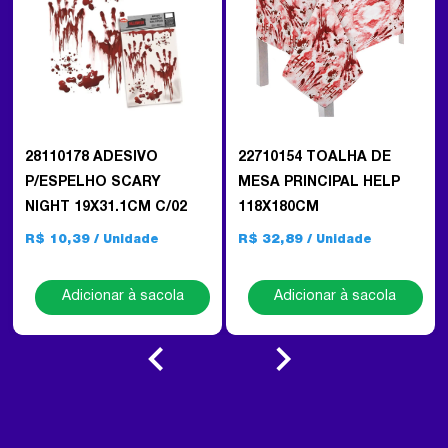
28110178 ADESIVO
22710154 TOALHA DE
P/ESPELHO SCARY
MESA PRINCIPAL HELP
NIGHT 19X31.1CM C/02
118X180CM
R$ 10,39
R$ 32,89
Adicionar à sacola
Adicionar à sacola