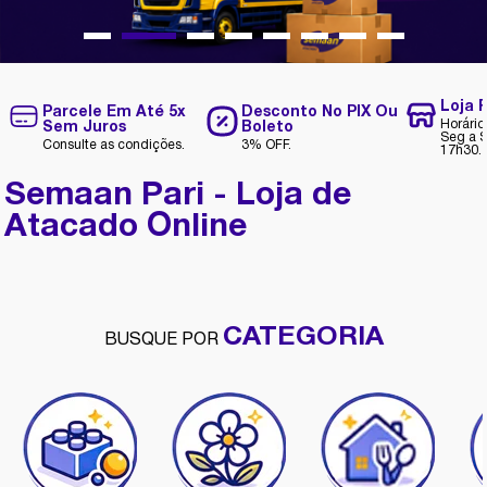
Loja F
Parcele Em Até 5x
Desconto No PIX Ou
Horário
Sem Juros
Boleto
Seg a S
Consulte as condições.
3% OFF.
17h30.
Semaan Pari - Loja de
Atacado Online
CATEGORIA
BUSQUE POR