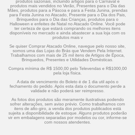
produtos sazonais, incluindo artigos para o Carnaval e
produtos mais vendidos no Verão, Presentes para o Dia das
Mães, produtos para a Páscoa e para a Festa Junina, prendas
para Festa Junina no Atacado, Presente para o Dia dos Pais,
Brinquedos para o Dia das Crianças, produtos para o
Halloween e enfeites de Natal no Atacado Online. Você pode
ter certeza de que estará comprando os melhores itens
disponíveis no mercado e ainda abastecer a sua loja com os
produtos mais v
Se quiser Comprar Atacado Online, navegue pelo nosso site,
somos uma das Lojas do Brás que Vendem Pela Internet.
Trabalhamos com mais de 25 mil itens de Artigos de Época,
Brinquedos, Presentes e Utilidades Domésticas.
Compra mínima de R$ 1500,00 pelo Televendas e R$1000,00
pela loja física.
A data de vencimento do Boleto é de 1 dia util após o
fechamento do pedido. Após esta data o documento perde a
validade e não poderá ser reimpresso.
As fotos dos produtos são meramente ilustrativas podendo
sofrer alterações, sem aviso prévio. Como trabalhamos com
itens de alto-giro, a venda dos produtos publicados está
sujeita a disponibilidade de estoque. Alguns produtos poderão
vir em embalagens separadas por modelos ou cor, informe-se
com nossos atendentes.