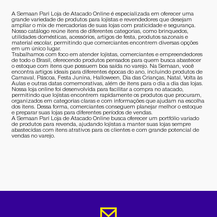
A Semaan Pari Loja de Atacado Online é especializada em oferecer uma
grande variedade de produtos para lojistas e revendedores que desejam
ampliar o mix de mercadorias de suas lojas com praticidade e segurança.
Nosso catálogo reúne itens de diferentes categorias, como brinquedos,
utilidades domésticas, acessórios, artigos de festa, produtos sazonais e
material escolar, permitindo que comerciantes encontrem diversas opções
em um único lugar.
Trabalhamos com foco em atender lojistas, comerciantes e empreendedores
de todo o Brasil, oferecendo produtos pensados para quem busca abastecer
o estoque com itens que possuem boa saída no varejo. Na Semaan, você
encontra artigos ideais para diferentes épocas do ano, incluindo produtos de
Carnaval, Páscoa, Festa Junina, Halloween, Dia das Crianças, Natal, Volta às
Aulas e outras datas comemorativas, além de itens para o dia a dia das lojas.
Nossa loja online foi desenvolvida para facilitar a compra no atacado,
permitindo que lojistas encontrem rapidamente os produtos que procuram,
organizados em categorias claras e com informações que ajudam na escolha
dos itens. Dessa forma, comerciantes conseguem planejar melhor o estoque
e preparar suas lojas para diferentes períodos de vendas.
A Semaan Pari Loja de Atacado Online busca oferecer um portfólio variado
de produtos para revenda, ajudando lojistas a manter suas lojas sempre
abastecidas com itens atrativos para os clientes e com grande potencial de
vendas no varejo.