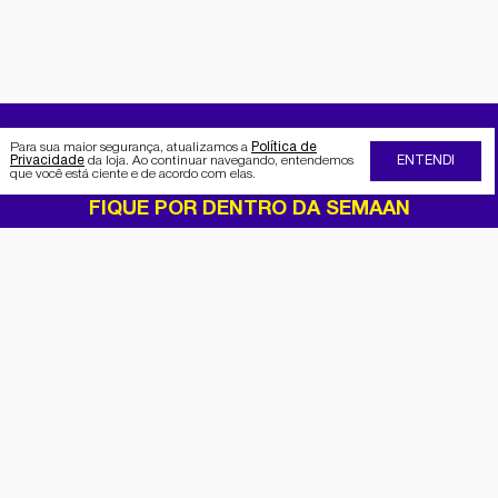
Para sua maior segurança, atualizamos a
Política de
Privacidade
da loja. Ao continuar navegando, entendemos
ENTENDI
que você está ciente e de acordo com elas.
FIQUE POR DENTRO DA SEMAAN
Receba no seu e-mail nossas
promoções e novidades
Cadastrar