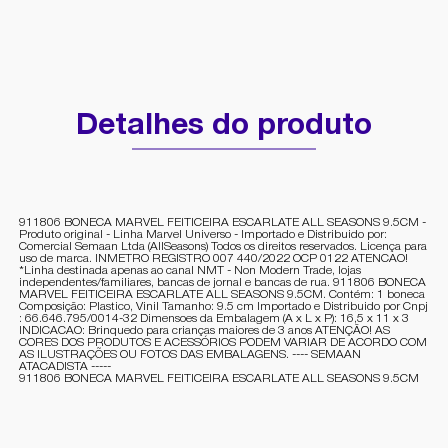
Detalhes do produto
911806 BONECA MARVEL FEITICEIRA ESCARLATE ALL SEASONS 9.5CM -
Produto original - Linha Marvel Universo - Importado e Distribuido por:
Comercial Semaan Ltda (AllSeasons) Todos os direitos reservados. Licença para
uso de marca. INMETRO REGISTRO 007 440/2022 OCP 0122 ATENCAO!
*Linha destinada apenas ao canal NMT - Non Modern Trade, lojas
independentes/familiares, bancas de jornal e bancas de rua. 911806 BONECA
MARVEL FEITICEIRA ESCARLATE ALL SEASONS 9.5CM. Contém: 1 boneca
Composição: Plastico, Vinil Tamanho: 9.5 cm Importado e Distribuido por Cnpj
: 66.646.795/0014-32 Dimensoes da Embalagem (A x L x P): 16,5 x 11 x 3
INDICACAO: Brinquedo para crianças maiores de 3 anos ATENÇÃO! AS
CORES DOS PRODUTOS E ACESSÓRIOS PODEM VARIAR DE ACORDO COM
AS ILUSTRAÇÕES OU FOTOS DAS EMBALAGENS. ---- SEMAAN
ATACADISTA -----
911806 BONECA MARVEL FEITICEIRA ESCARLATE ALL SEASONS 9.5CM