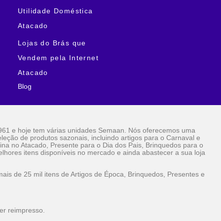
Utilidade Doméstica
Atacado
Lojas do Brás que
Vendem pela Internet
Atacado
Blog
961 e hoje tem várias unidades Semaan. Nós oferecemos uma
eção de produtos sazonais, incluindo artigos para o Carnaval e
ina no Atacado, Presente para o Dia dos Pais, Brinquedos para o
lhores itens disponíveis no mercado e ainda abastecer a sua loja
is de 25 mil itens de Artigos de Época, Brinquedos, Presentes e
er reimpresso.