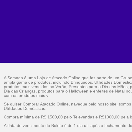
A Semaan é uma Loja de Atacado Online que faz parte de um Grup
ampla gama de produtos, incluindo Brinquedos, Utilidades Doméstic
produtos mais vendidos no Verão, Presentes para o Dia das Mães, p
Dia das Crianças, produtos para o Halloween e enfeites de Natal no
com os produtos mais v
Se quiser Comprar Atacado Online, navegue pelo nosso site, somos
Utilidades Domésticas.
Compra mínima de R$ 1500,00 pelo Televendas e R$1000,00 pela loj
A data de vencimento do Boleto é de 1 dia util após o fechamento d