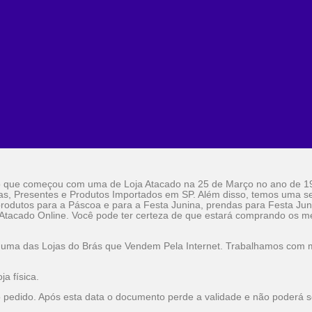
o que começou com uma de Loja Atacado na 25 de Março no ano de 1
as, Presentes e Produtos Importados em SP. Além disso, temos uma sel
rodutos para a Páscoa e para a Festa Junina, prendas para Festa Jun
 Atacado Online. Você pode ter certeza de que estará comprando os me
 uma das Lojas do Brás que Vendem Pela Internet. Trabalhamos com ma
a física.
o pedido. Após esta data o documento perde a validade e não poderá s