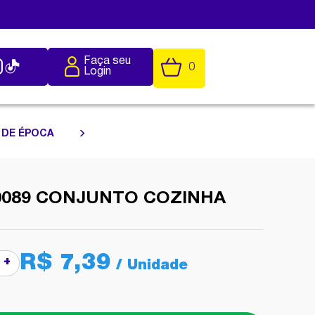
Faça seu
0
Login
 DE ÉPOCA
0089 CONJUNTO COZINHA
R$ 7,39
+