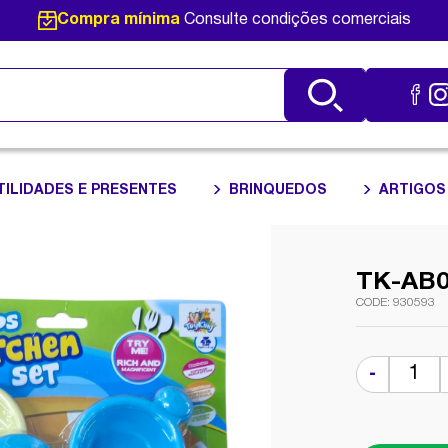
Compra mínima
Consulte condições comerciais
TILIDADES E PRESENTES
BRINQUEDOS
ARTIGOS
TK-AB
930593
-