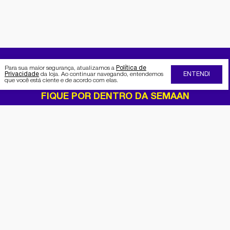
Para sua maior segurança, atualizamos a
Política de
Privacidade
da loja. Ao continuar navegando, entendemos
ENTENDI
que você está ciente e de acordo com elas.
FIQUE POR DENTRO DA SEMAAN
Receba no seu e-mail nossas
promoções e novidades
Cadastrar