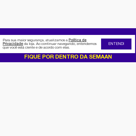
Para sua maior segurança, atualizamos a
Política de
Privacidade
da loja. Ao continuar navegando, entendemos
ENTENDI
que você está ciente e de acordo com elas.
FIQUE POR DENTRO DA SEMAAN
Receba no seu e-mail nossas
promoções e novidades
Cadastrar