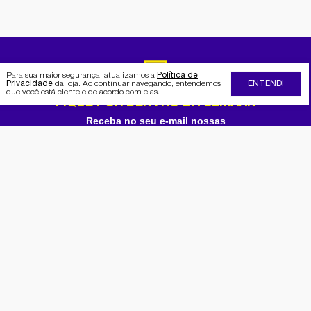
Para sua maior segurança, atualizamos a
Política de
Privacidade
da loja. Ao continuar navegando, entendemos
ENTENDI
que você está ciente e de acordo com elas.
FIQUE POR DENTRO DA SEMAAN
Receba no seu e-mail nossas
promoções e novidades
Cadastrar