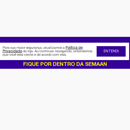
Para sua maior segurança, atualizamos a
Política de
Privacidade
da loja. Ao continuar navegando, entendemos
ENTENDI
que você está ciente e de acordo com elas.
FIQUE POR DENTRO DA SEMAAN
Receba no seu e-mail nossas
promoções e novidades
Cadastrar