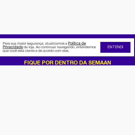
Para sua maior segurança, atualizamos a
Política de
Privacidade
da loja. Ao continuar navegando, entendemos
ENTENDI
que você está ciente e de acordo com elas.
FIQUE POR DENTRO DA SEMAAN
Receba no seu e-mail nossas
promoções e novidades
Cadastrar