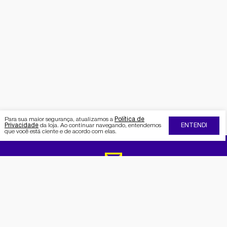
Para sua maior segurança, atualizamos a
Política de
Privacidade
da loja. Ao continuar navegando, entendemos
ENTENDI
que você está ciente e de acordo com elas.
FIQUE POR DENTRO DA SEMAAN
Receba no seu e-mail nossas
promoções e novidades