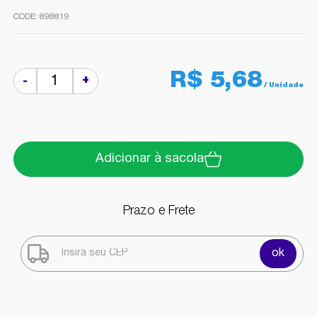
898819
R$ 5,68
+
-
Adicionar à sacola
Prazo e Frete
ok