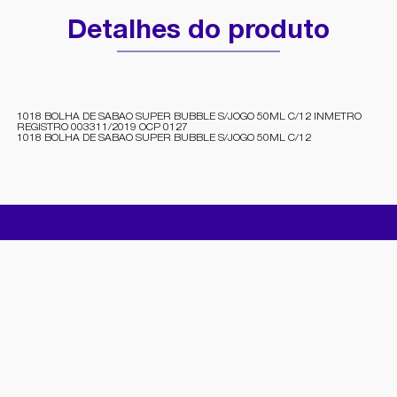
Detalhes do produto
1018 BOLHA DE SABAO SUPER BUBBLE S/JOGO 50ML C/12 INMETRO
REGISTRO 003311/2019 OCP 0127
1018 BOLHA DE SABAO SUPER BUBBLE S/JOGO 50ML C/12