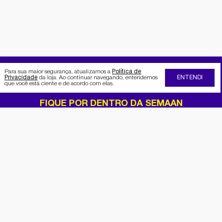
Para sua maior segurança, atualizamos a
Política de
Privacidade
da loja. Ao continuar navegando, entendemos
ENTENDI
que você está ciente e de acordo com elas.
FIQUE POR DENTRO DA SEMAAN
Receba no seu e-mail nossas
promoções e novidades
Cadastrar