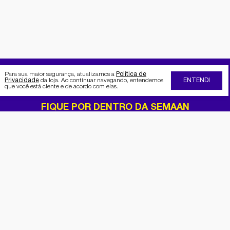
Para sua maior segurança, atualizamos a
Política de
Privacidade
da loja. Ao continuar navegando, entendemos
ENTENDI
que você está ciente e de acordo com elas.
FIQUE POR DENTRO DA SEMAAN
Receba no seu e-mail nossas
promoções e novidades
Cadastrar