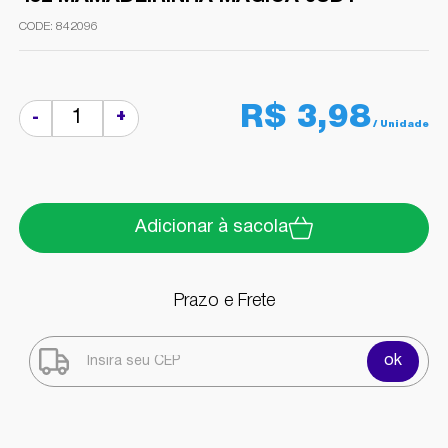
842096
R$ 3,98
+
-
Adicionar à sacola
Prazo e Frete
ok