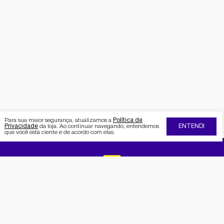
Para sua maior segurança, atualizamos a
Política de
Privacidade
da loja. Ao continuar navegando, entendemos
ENTENDI
que você está ciente e de acordo com elas.
FIQUE POR DENTRO DA SEMAAN
Receba no seu e-mail nossas
promoções e novidades