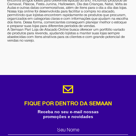
encontra artigos ideais para diferentes épocas do ano, incluindo produtos de
Carnaval, Páscoa, Festa Junina, Halloween, Dia das Crianças, Natal, Volta às
Aulas e outras datas comemorativas, além de itens para o dia a dia das lojas.
Nossa loja online foi desenvolvida para facilitar a compra no atacado,
permitindo que lojistas encontrem rapidamente os produtos que procuram,
organizados em categorias claras e com informações que ajudam na escolha
dos itens. Dessa forma, comerciantes conseguem planejar melhor o estoque
e preparar suas lojas para diferentes períodos de vendas.
A Semaan Pari Loja de Atacado Online busca oferecer um portfólio variado
de produtos para revenda, ajudando lojistas a manter suas lojas sempre
abastecidas com itens atrativos para os clientes e com grande potencial de
vendas no varejo.
FIQUE POR DENTRO DA SEMAAN
Receba no seu e-mail nossas
promoções e novidades