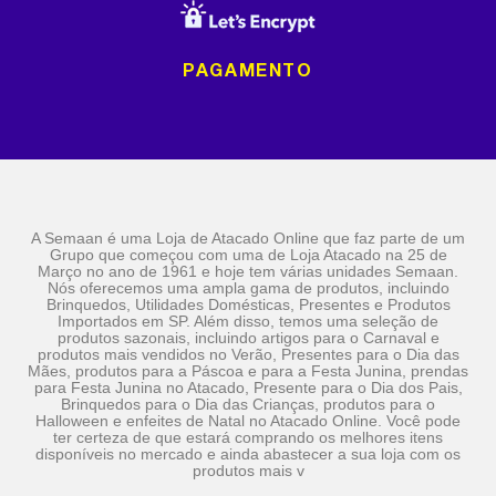
PAGAMENTO
A Semaan é uma Loja de Atacado Online que faz parte de um
Grupo que começou com uma de Loja Atacado na 25 de
Março no ano de 1961 e hoje tem várias unidades Semaan.
Nós oferecemos uma ampla gama de produtos, incluindo
Brinquedos, Utilidades Domésticas, Presentes e Produtos
Importados em SP. Além disso, temos uma seleção de
produtos sazonais, incluindo artigos para o Carnaval e
produtos mais vendidos no Verão, Presentes para o Dia das
Mães, produtos para a Páscoa e para a Festa Junina, prendas
para Festa Junina no Atacado, Presente para o Dia dos Pais,
Brinquedos para o Dia das Crianças, produtos para o
Halloween e enfeites de Natal no Atacado Online. Você pode
ter certeza de que estará comprando os melhores itens
disponíveis no mercado e ainda abastecer a sua loja com os
produtos mais v