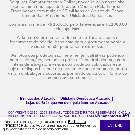
Se quiser Comprar Atacado Online, navegue pelo nosso site,
somos uma das Lojas do Brás que Vendem Pela Internet.
Trabalhamos com mais de 25 mil itens de Artigos de Época,
Brinquedos, Presentes e Utilidades Domésticas.
Compra mínima de R$ 1500,00 pelo Televendas e R$1000,00
pela loja física.
A data de vencimento do Boleto é de 1 dia util após o
fechamento do pedido. Após esta data o documento perde a
validade e não poderá ser reimpresso.
As fotos dos produtos são meramente ilustrativas podendo
sofrer alterações, sem aviso prévio. Como trabalhamos com
itens de alto-giro, a venda dos produtos publicados está
sujeita a disponibilidade de estoque. Alguns produtos poderão
vir em embalagens separadas por modelos ou cor, informe-se
com nossos atendentes.
Brinquedos Atacado
Utilidade Doméstica Atacado
Lojas do Brás que Vendem pela Internet Atacado
COPYRIGHT © 2019 - 2024.SEMAAN. TODOS OS DIREITOS RESERVADOS. CNPJ:
Tecnologia
66.646.795/0001-18 - ENDEREÇO: AV. VAUTIER, 580 - PARI SÃO PAULO/SP - CEP
03032-000.
Para sua maior segurança, atualizamos a
Política de
Privacidade
da loja. Ao continuar navegando, entendemos
ENTENDI
que você está ciente e de acordo com elas.