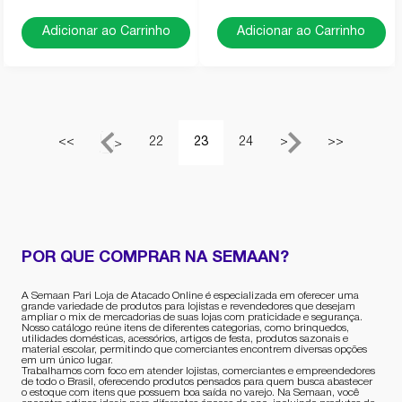
Adicionar ao Carrinho
Adicionar ao Carrinho
<<
22
23
24
>
>>
<
POR QUE COMPRAR NA SEMAAN?
A Semaan Pari Loja de Atacado Online é especializada em oferecer uma
grande variedade de produtos para lojistas e revendedores que desejam
ampliar o mix de mercadorias de suas lojas com praticidade e segurança.
Nosso catálogo reúne itens de diferentes categorias, como brinquedos,
utilidades domésticas, acessórios, artigos de festa, produtos sazonais e
material escolar, permitindo que comerciantes encontrem diversas opções
em um único lugar.
Trabalhamos com foco em atender lojistas, comerciantes e empreendedores
de todo o Brasil, oferecendo produtos pensados para quem busca abastecer
o estoque com itens que possuem boa saída no varejo. Na Semaan, você