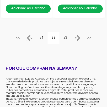
Adicionar ao Carrinho
Adicionar ao Carrinho
<<
21
22
23
>
>>
<
POR QUE COMPRAR NA SEMAAN?
A Semaan Pari Loja de Atacado Online é especializada em oferecer uma
grande variedade de produtos para lojistas e revendedores que desejam
ampliar o mix de mercadorias de suas lojas com praticidade e segurança.
Nosso catálogo reúne itens de diferentes categorias, como brinquedos,
utilidades domésticas, acessórios, artigos de festa, produtos sazonais e
material escolar, permitindo que comerciantes encontrem diversas opções
em um único lugar.
Trabalhamos com foco em atender lojistas, comerciantes e empreendedores
de todo o Brasil, oferecendo produtos pensados para quem busca abastecer
o estoque com itens que possuem boa saída no varejo. Na Semaan, você