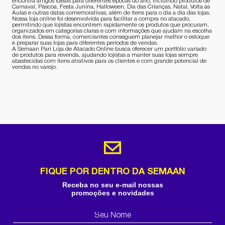
encontra artigos ideais para diferentes épocas do ano, incluindo produtos de
Carnaval, Páscoa, Festa Junina, Halloween, Dia das Crianças, Natal, Volta às
Aulas e outras datas comemorativas, além de itens para o dia a dia das lojas.
Nossa loja online foi desenvolvida para facilitar a compra no atacado,
permitindo que lojistas encontrem rapidamente os produtos que procuram,
organizados em categorias claras e com informações que ajudam na escolha
dos itens. Dessa forma, comerciantes conseguem planejar melhor o estoque
e preparar suas lojas para diferentes períodos de vendas.
A Semaan Pari Loja de Atacado Online busca oferecer um portfólio variado
de produtos para revenda, ajudando lojistas a manter suas lojas sempre
abastecidas com itens atrativos para os clientes e com grande potencial de
vendas no varejo.
FIQUE POR DENTRO DA SEMAAN
Receba no seu e-mail nossas
promoções e novidades