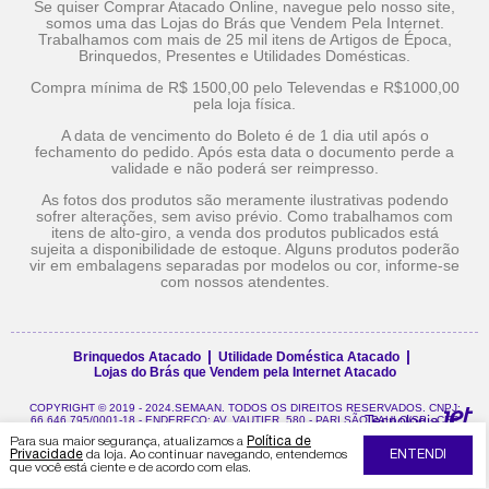
Se quiser Comprar Atacado Online, navegue pelo nosso site,
somos uma das Lojas do Brás que Vendem Pela Internet.
Trabalhamos com mais de 25 mil itens de Artigos de Época,
Brinquedos, Presentes e Utilidades Domésticas.
Compra mínima de R$ 1500,00 pelo Televendas e R$1000,00
pela loja física.
A data de vencimento do Boleto é de 1 dia util após o
fechamento do pedido. Após esta data o documento perde a
validade e não poderá ser reimpresso.
As fotos dos produtos são meramente ilustrativas podendo
sofrer alterações, sem aviso prévio. Como trabalhamos com
itens de alto-giro, a venda dos produtos publicados está
sujeita a disponibilidade de estoque. Alguns produtos poderão
vir em embalagens separadas por modelos ou cor, informe-se
com nossos atendentes.
Brinquedos Atacado
Utilidade Doméstica Atacado
Lojas do Brás que Vendem pela Internet Atacado
COPYRIGHT © 2019 - 2024.SEMAAN. TODOS OS DIREITOS RESERVADOS. CNPJ:
Tecnologia
66.646.795/0001-18 - ENDEREÇO: AV. VAUTIER, 580 - PARI SÃO PAULO/SP - CEP
03032-000.
Para sua maior segurança, atualizamos a
Política de
Privacidade
da loja. Ao continuar navegando, entendemos
ENTENDI
que você está ciente e de acordo com elas.