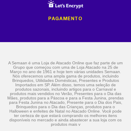
PAGAMENTO
A Semaan é uma Loja de Atacado Online que faz parte de um
Grupo que começou com uma de Loja Atacado na 25 de
Março no ano de 1961 e hoje tem várias unidades Semaan.
Nós oferecemos uma ampla gama de produtos, incluindo
Brinquedos, Utilidades Domésticas, Presentes e Produtos
Importados em SP. Além disso, temos uma seleção de
produtos sazonais, incluindo artigos para o Carnaval e
produtos mais vendidos no Verão, Presentes para o Dia das
Mães, produtos para a Páscoa e para a Festa Junina, prendas
para Festa Junina no Atacado, Presente para o Dia dos Pais,
Brinquedos para o Dia das Crianças, produtos para o
Halloween e enfeites de Natal no Atacado Online. Você pode
ter certeza de que estará comprando os melhores itens
disponíveis no mercado e ainda abastecer a sua loja com os
produtos mais v