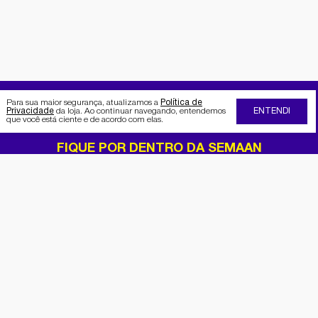
Para sua maior segurança, atualizamos a
Política de
Privacidade
da loja. Ao continuar navegando, entendemos
ENTENDI
que você está ciente e de acordo com elas.
FIQUE POR DENTRO DA SEMAAN
Receba no seu e-mail nossas
promoções e novidades
Cadastrar