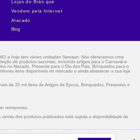
Lojas do Brás que
Vendem pela Internet
Atacado
Blog
961 e hoje tem várias unidades Semaan. Nós oferecemos uma
eção de produtos sazonais, incluindo artigos para o Carnaval e
ina no Atacado, Presente para o Dia dos Pais, Brinquedos para o
lhores itens disponíveis no mercado e ainda abastecer a sua loja
is de 25 mil itens de Artigos de Época, Brinquedos, Presentes e
er reimpresso.
 venda dos produtos publicados está sujeita a disponibilidade de
la Internet Atacado