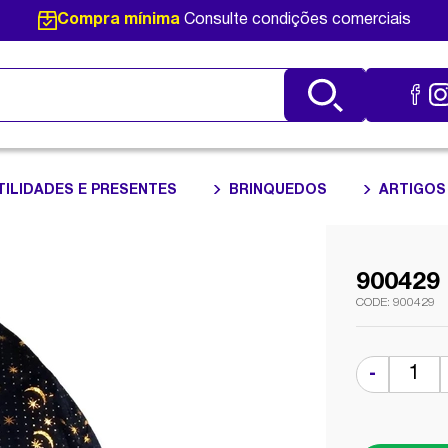
Compra mínima
Consulte condições comerciais
TILIDADES E PRESENTES
BRINQUEDOS
ARTIGOS
900429
900429
-