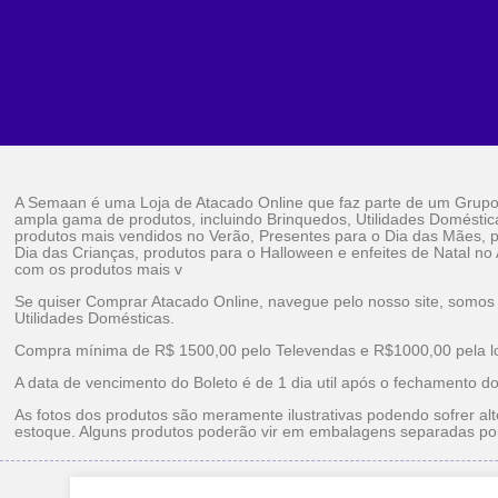
A Semaan é uma Loja de Atacado Online que faz parte de um Grup
ampla gama de produtos, incluindo Brinquedos, Utilidades Doméstic
produtos mais vendidos no Verão, Presentes para o Dia das Mães, p
Dia das Crianças, produtos para o Halloween e enfeites de Natal no
com os produtos mais v
Se quiser Comprar Atacado Online, navegue pelo nosso site, somos
Utilidades Domésticas.
Compra mínima de R$ 1500,00 pelo Televendas e R$1000,00 pela loj
A data de vencimento do Boleto é de 1 dia util após o fechamento d
As fotos dos produtos são meramente ilustrativas podendo sofrer alt
estoque. Alguns produtos poderão vir em embalagens separadas po
Brinquedos Ataca