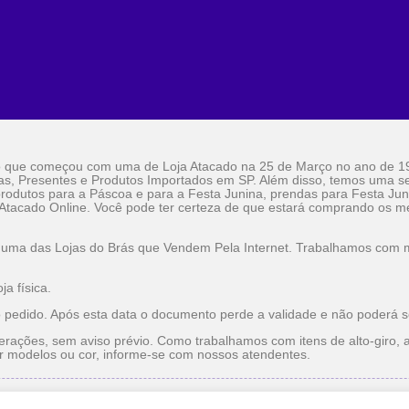
o que começou com uma de Loja Atacado na 25 de Março no ano de 1
as, Presentes e Produtos Importados em SP. Além disso, temos uma sel
rodutos para a Páscoa e para a Festa Junina, prendas para Festa Jun
 Atacado Online. Você pode ter certeza de que estará comprando os me
 uma das Lojas do Brás que Vendem Pela Internet. Trabalhamos com ma
a física.
o pedido. Após esta data o documento perde a validade e não poderá s
erações, sem aviso prévio. Como trabalhamos com itens de alto-giro, a
r modelos ou cor, informe-se com nossos atendentes.
do
Utilidade Doméstica Atacado
Lojas do Brás que Vendem pe