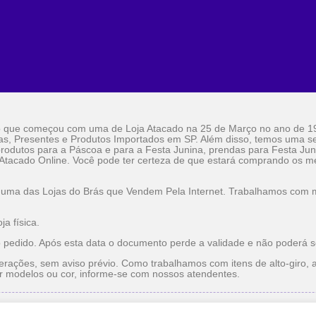
o que começou com uma de Loja Atacado na 25 de Março no ano de 1
as, Presentes e Produtos Importados em SP. Além disso, temos uma sel
rodutos para a Páscoa e para a Festa Junina, prendas para Festa Jun
 Atacado Online. Você pode ter certeza de que estará comprando os me
 uma das Lojas do Brás que Vendem Pela Internet. Trabalhamos com ma
a física.
o pedido. Após esta data o documento perde a validade e não poderá s
erações, sem aviso prévio. Como trabalhamos com itens de alto-giro, a
r modelos ou cor, informe-se com nossos atendentes.
do
Utilidade Doméstica Atacado
Lojas do Brás que Vendem pe