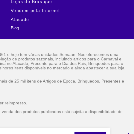
Lojas do Brás que
Vendem pela Internet
Atacado
Blog
961 e hoje tem várias unidades Semaan. Nós oferecemos uma
eção de produtos sazonais, incluindo artigos para o Carnaval e
ina no Atacado, Presente para o Dia dos Pais, Brinquedos para o
lhores itens disponíveis no mercado e ainda abastecer a sua loja
is de 25 mil itens de Artigos de Época, Brinquedos, Presentes e
er reimpresso.
 venda dos produtos publicados está sujeita a disponibilidade de
la Internet Atacado