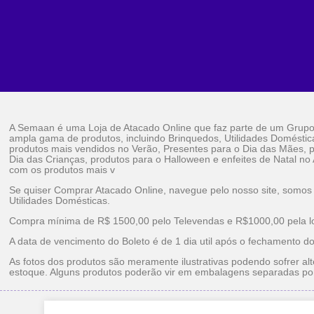
A Semaan é uma Loja de Atacado Online que faz parte de um Grup
ampla gama de produtos, incluindo Brinquedos, Utilidades Doméstic
produtos mais vendidos no Verão, Presentes para o Dia das Mães, p
Dia das Crianças, produtos para o Halloween e enfeites de Natal no
com os produtos mais v
Se quiser Comprar Atacado Online, navegue pelo nosso site, somos
Utilidades Domésticas.
Compra mínima de R$ 1500,00 pelo Televendas e R$1000,00 pela loj
A data de vencimento do Boleto é de 1 dia util após o fechamento d
As fotos dos produtos são meramente ilustrativas podendo sofrer alt
estoque. Alguns produtos poderão vir em embalagens separadas po
Brinquedos Ataca