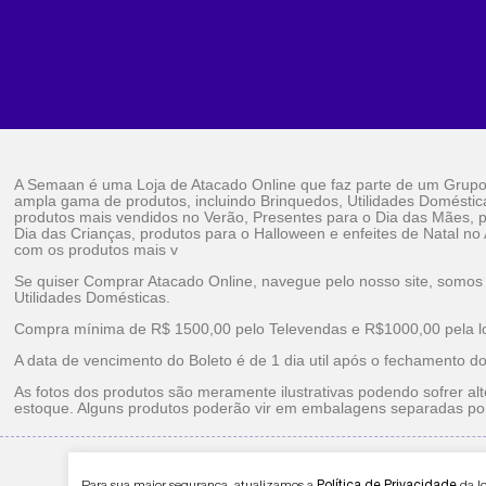
A Semaan é uma Loja de Atacado Online que faz parte de um Grup
ampla gama de produtos, incluindo Brinquedos, Utilidades Doméstic
produtos mais vendidos no Verão, Presentes para o Dia das Mães, p
Dia das Crianças, produtos para o Halloween e enfeites de Natal no
com os produtos mais v
Se quiser Comprar Atacado Online, navegue pelo nosso site, somos
Utilidades Domésticas.
Compra mínima de R$ 1500,00 pelo Televendas e R$1000,00 pela loj
A data de vencimento do Boleto é de 1 dia util após o fechamento d
As fotos dos produtos são meramente ilustrativas podendo sofrer alt
estoque. Alguns produtos poderão vir em embalagens separadas po
Brinquedos Ataca
Para sua maior segurança, atualizamos a
Política de Privacidade
da l