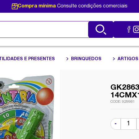
Compra mínima
Consulte condições comerciais
TILIDADES E PRESENTES
BRINQUEDOS
ARTIGOS
GK2863
14CMX
929981
-