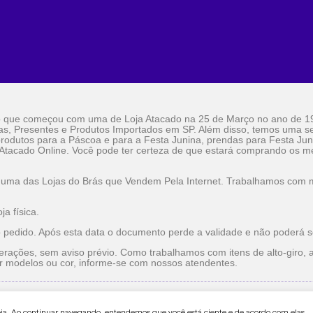
o que começou com uma de Loja Atacado na 25 de Março no ano de 1
as, Presentes e Produtos Importados em SP. Além disso, temos uma sel
rodutos para a Páscoa e para a Festa Junina, prendas para Festa Jun
 Atacado Online. Você pode ter certeza de que estará comprando os me
 uma das Lojas do Brás que Vendem Pela Internet. Trabalhamos com ma
a física.
o pedido. Após esta data o documento perde a validade e não poderá s
erações, sem aviso prévio. Como trabalhamos com itens de alto-giro, a
r modelos ou cor, informe-se com nossos atendentes.
do
Utilidade Doméstica Atacado
Lojas do Brás que Vendem pe
oja. Ao continuar navegando, entendemos que você está ciente e de acordo com elas.