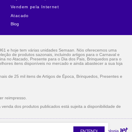
Vendem pela Internet
Atacado
Blog
961 e hoje tem várias unidades Semaan. Nós oferecemos uma
eção de produtos sazonais, incluindo artigos para o Carnaval e
ina no Atacado, Presente para o Dia dos Pais, Brinquedos para o
lhores itens disponíveis no mercado e ainda abastecer a sua loja
is de 25 mil itens de Artigos de Época, Brinquedos, Presentes e
er reimpresso.
 venda dos produtos publicados está sujeita a disponibilidade de
la Internet Atacado
Tecnologia
ENTENDI