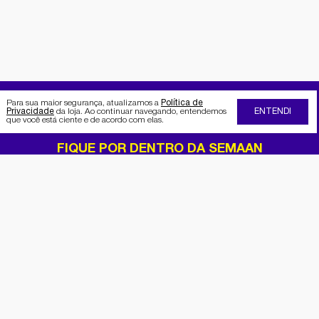
Para sua maior segurança, atualizamos a
Política de
Privacidade
da loja. Ao continuar navegando, entendemos
ENTENDI
que você está ciente e de acordo com elas.
FIQUE POR DENTRO DA SEMAAN
Receba no seu e-mail nossas
promoções e novidades
Cadastrar