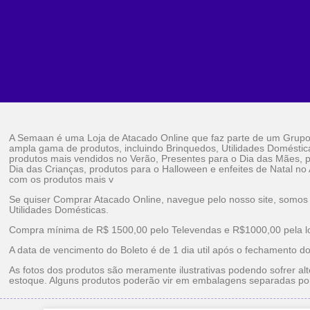
A Semaan é uma Loja de Atacado Online que faz parte de um Grup
ampla gama de produtos, incluindo Brinquedos, Utilidades Doméstic
produtos mais vendidos no Verão, Presentes para o Dia das Mães, p
Dia das Crianças, produtos para o Halloween e enfeites de Natal no
com os produtos mais v
Se quiser Comprar Atacado Online, navegue pelo nosso site, somos
Utilidades Domésticas.
Compra mínima de R$ 1500,00 pelo Televendas e R$1000,00 pela loj
A data de vencimento do Boleto é de 1 dia util após o fechamento d
As fotos dos produtos são meramente ilustrativas podendo sofrer alt
estoque. Alguns produtos poderão vir em embalagens separadas po