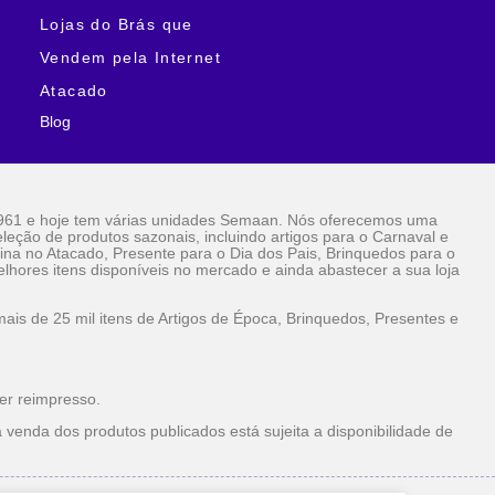
Lojas do Brás que
Vendem pela Internet
Atacado
Blog
961 e hoje tem várias unidades Semaan. Nós oferecemos uma
eção de produtos sazonais, incluindo artigos para o Carnaval e
ina no Atacado, Presente para o Dia dos Pais, Brinquedos para o
lhores itens disponíveis no mercado e ainda abastecer a sua loja
is de 25 mil itens de Artigos de Época, Brinquedos, Presentes e
er reimpresso.
 venda dos produtos publicados está sujeita a disponibilidade de