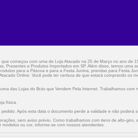
o que começou com uma de Loja Atacado na 25 de Março no ano de 1
as, Presentes e Produtos Importados em SP. Além disso, temos uma sel
rodutos para a Páscoa e para a Festa Junina, prendas para Festa Jun
 Atacado Online. Você pode ter certeza de que estará comprando os me
 uma das Lojas do Brás que Vendem Pela Internet. Trabalhamos com ma
a física.
o pedido. Após esta data o documento perde a validade e não poderá s
erações, sem aviso prévio. Como trabalhamos com itens de alto-giro, a
r modelos ou cor, informe-se com nossos atendentes.