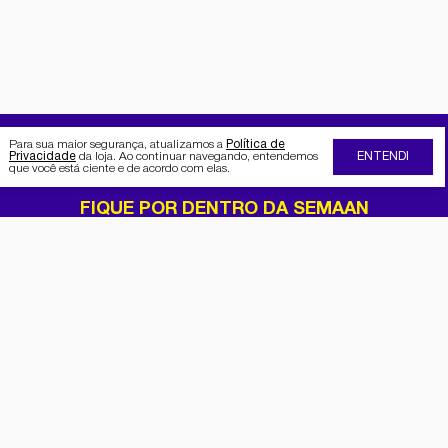
Para sua maior segurança, atualizamos a
Política de
Privacidade
da loja. Ao continuar navegando, entendemos
ENTENDI
que você está ciente e de acordo com elas.
FIQUE POR DENTRO DA SEMAAN
Receba no seu e-mail nossas
promoções e novidades
Cadastrar