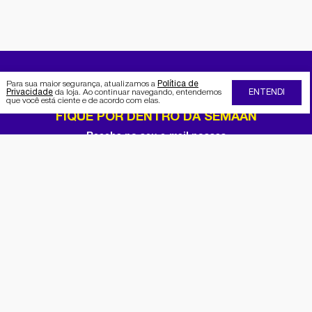
Para sua maior segurança, atualizamos a
Política de
Privacidade
da loja. Ao continuar navegando, entendemos
ENTENDI
que você está ciente e de acordo com elas.
FIQUE POR DENTRO DA SEMAAN
Receba no seu e-mail nossas
promoções e novidades
Cadastrar