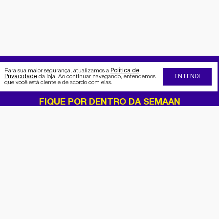
Para sua maior segurança, atualizamos a
Política de
Privacidade
da loja. Ao continuar navegando, entendemos
ENTENDI
que você está ciente e de acordo com elas.
FIQUE POR DENTRO DA SEMAAN
Receba no seu e-mail nossas
promoções e novidades
Cadastrar