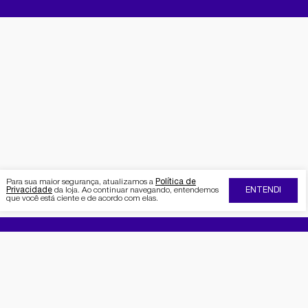
Para sua maior segurança, atualizamos a
Política de
Privacidade
da loja. Ao continuar navegando, entendemos
ENTENDI
que você está ciente e de acordo com elas.
FIQUE POR DENTRO DA SEMAAN
Receba no seu e-mail nossas