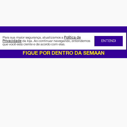
Para sua maior segurança, atualizamos a
Política de
Privacidade
da loja. Ao continuar navegando, entendemos
ENTENDI
que você está ciente e de acordo com elas.
FIQUE POR DENTRO DA SEMAAN
Receba no seu e-mail nossas
promoções e novidades
Cadastrar