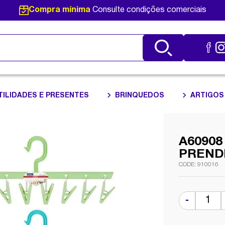
Compra mínima
Consulte condições comerciais
TILIDADES E PRESENTES
BRINQUEDOS
ARTIGOS
A60908
PREND
910016
-