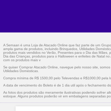
A Semaan é uma Loja de Atacado Online que faz parte de um Grup
ampla gama de produtos, incluindo Brinquedos, Utilidades Doméstic
produtos mais vendidos no Verão, Presentes para o Dia das Mães, p
Dia das Crianças, produtos para o Halloween e enfeites de Natal no
com os produtos mais v
Se quiser Comprar Atacado Online, navegue pelo nosso site, somos
Utilidades Domésticas.
Compra mínima de R$ 1500,00 pelo Televendas e R$1000,00 pela loj
A data de vencimento do Boleto é de 1 dia util após o fechamento d
As fotos dos produtos são meramente ilustrativas podendo sofrer alt
estoque. Alguns produtos poderão vir em embalagens separadas po
Brinquedos Ataca