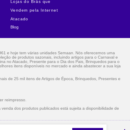
Lojas do Brás que
Vendem pela Internet
Atacado
Blog
961 e hoje tem várias unidades Semaan. Nós oferecemos uma
eção de produtos sazonais, incluindo artigos para o Carnaval e
ina no Atacado, Presente para o Dia dos Pais, Brinquedos para o
lhores itens disponíveis no mercado e ainda abastecer a sua loja
is de 25 mil itens de Artigos de Época, Brinquedos, Presentes e
er reimpresso.
 venda dos produtos publicados está sujeita a disponibilidade de
la Internet Atacado