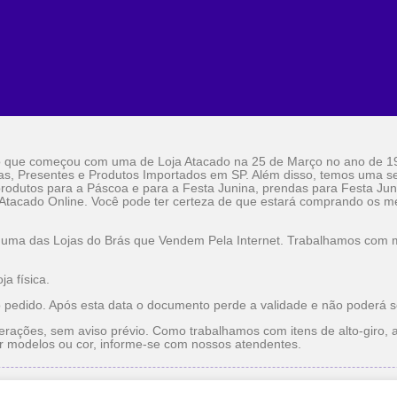
o que começou com uma de Loja Atacado na 25 de Março no ano de 1
as, Presentes e Produtos Importados em SP. Além disso, temos uma sel
rodutos para a Páscoa e para a Festa Junina, prendas para Festa Jun
 Atacado Online. Você pode ter certeza de que estará comprando os me
 uma das Lojas do Brás que Vendem Pela Internet. Trabalhamos com ma
a física.
o pedido. Após esta data o documento perde a validade e não poderá s
erações, sem aviso prévio. Como trabalhamos com itens de alto-giro, a
r modelos ou cor, informe-se com nossos atendentes.
do
Utilidade Doméstica Atacado
Lojas do Brás que Vendem pe