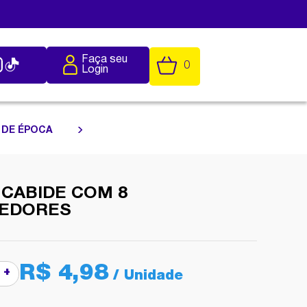
Faça seu
0
Login
 DE ÉPOCA
 CABIDE COM 8
EDORES
R$ 4,98
+