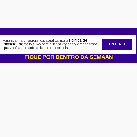
Para sua maior segurança, atualizamos a
Política de
Privacidade
da loja. Ao continuar navegando, entendemos
ENTENDI
que você está ciente e de acordo com elas.
FIQUE POR DENTRO DA SEMAAN
Receba no seu e-mail nossas
promoções e novidades
Cadastrar