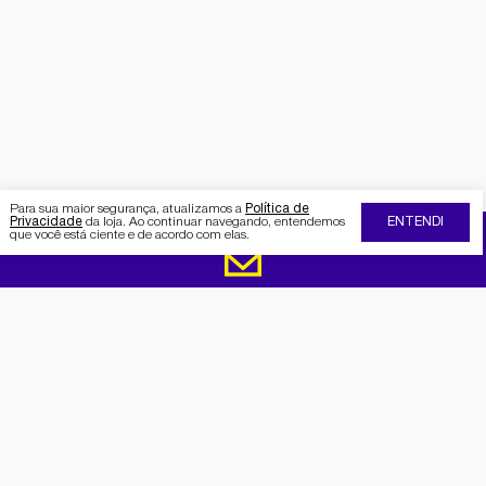
Para sua maior segurança, atualizamos a
Política de
Privacidade
da loja. Ao continuar navegando, entendemos
ENTENDI
que você está ciente e de acordo com elas.
FIQUE POR DENTRO DA SEMAAN
Receba no seu e-mail nossas
promoções e novidades