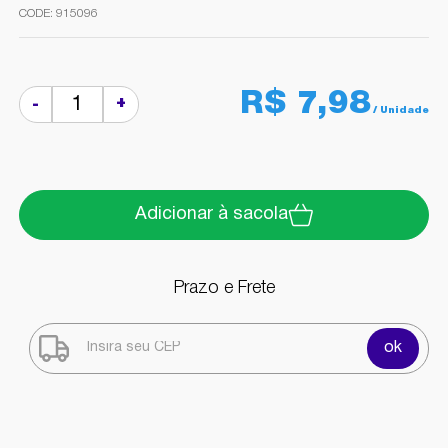
915096
R$ 7,98
+
-
Adicionar à sacola
Prazo e Frete
ok