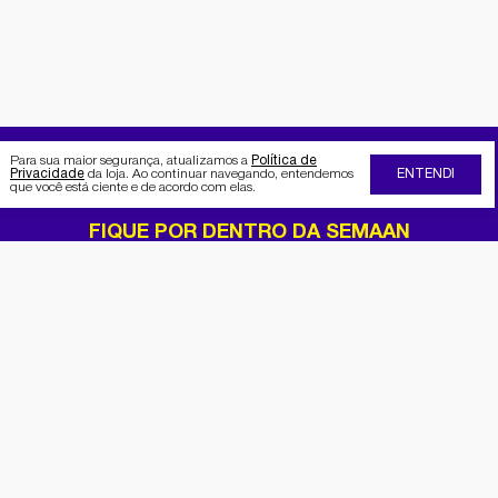
Para sua maior segurança, atualizamos a
Política de
Privacidade
da loja. Ao continuar navegando, entendemos
ENTENDI
que você está ciente e de acordo com elas.
FIQUE POR DENTRO DA SEMAAN
Receba no seu e-mail nossas
promoções e novidades
Cadastrar