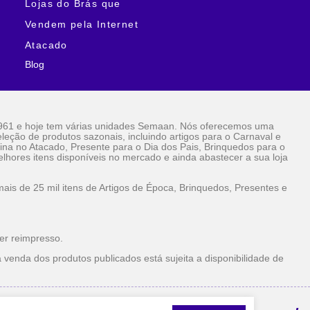
Lojas do Brás que
Vendem pela Internet
Atacado
Blog
961 e hoje tem várias unidades Semaan. Nós oferecemos uma
eção de produtos sazonais, incluindo artigos para o Carnaval e
ina no Atacado, Presente para o Dia dos Pais, Brinquedos para o
lhores itens disponíveis no mercado e ainda abastecer a sua loja
is de 25 mil itens de Artigos de Época, Brinquedos, Presentes e
er reimpresso.
 venda dos produtos publicados está sujeita a disponibilidade de
la Internet Atacado