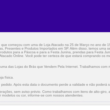
o que começou com uma de Loja Atacado na 25 de Março no ano de 1
as, Presentes e Produtos Importados em SP. Além disso, temos uma sel
rodutos para a Páscoa e para a Festa Junina, prendas para Festa Jun
 Atacado Online. Você pode ter certeza de que estará comprando os me
 uma das Lojas do Brás que Vendem Pela Internet. Trabalhamos com ma
a física.
o pedido. Após esta data o documento perde a validade e não poderá s
erações, sem aviso prévio. Como trabalhamos com itens de alto-giro, a
r modelos ou cor, informe-se com nossos atendentes.
do
Utilidade Doméstica Atacado
Lojas do Brás que Vendem pe