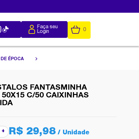
Faça seu
0
Login
 DE ÉPOCA
ESTALOS FANTASMINHA
50X15 C/50 CAIXINHAS
IDA
R$ 29,98
+