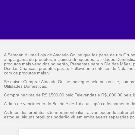
A Semaan é uma Loja de Atacado Online que faz parte de um Grup
ampla gama de produtos, incluindo Brinquedos, Utilidades Doméstic
produtos mais vendidos no Verão, Presentes para o Dia das Mães, p
Dia das Crianças, produtos para o Halloween e enfeites de Natal no
com os produtos mais v
Se quiser Comprar Atacado Online, navegue pelo nosso site, somos
Utilidades Domésticas.
Compra mínima de R$ 1500,00 pelo Televendas e R$1000,00 pela loj
A data de vencimento do Boleto é de 1 dia util após o fechamento d
As fotos dos produtos são meramente ilustrativas podendo sofrer alt
estoque. Alguns produtos poderão vir em embalagens separadas po
Brinquedos Ataca