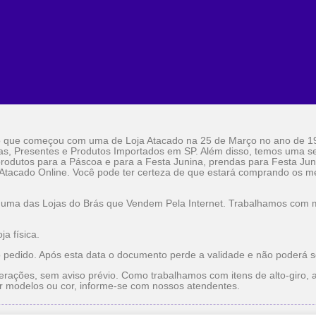
o que começou com uma de Loja Atacado na 25 de Março no ano de 1
as, Presentes e Produtos Importados em SP. Além disso, temos uma sel
rodutos para a Páscoa e para a Festa Junina, prendas para Festa Jun
 Atacado Online. Você pode ter certeza de que estará comprando os me
 uma das Lojas do Brás que Vendem Pela Internet. Trabalhamos com ma
a física.
o pedido. Após esta data o documento perde a validade e não poderá s
erações, sem aviso prévio. Como trabalhamos com itens de alto-giro, a
r modelos ou cor, informe-se com nossos atendentes.