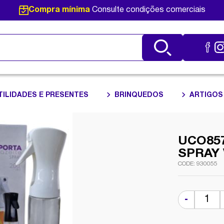
Compra mínima
Consulte condições comerciais
TILIDADES E PRESENTES
BRINQUEDOS
ARTIGOS
UCO857
SPRAY
930055
-