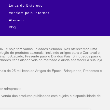
Lojas do Brás que
Vendem pela Internet
Atacado
Blog
961 e hoje tem várias unidades Semaan. Nós oferecemos uma
eção de produtos sazonais, incluindo artigos para o Carnaval e
ina no Atacado, Presente para o Dia dos Pais, Brinquedos para o
lhores itens disponíveis no mercado e ainda abastecer a sua loja
is de 25 mil itens de Artigos de Época, Brinquedos, Presentes e
er reimpresso.
 venda dos produtos publicados está sujeita a disponibilidade de