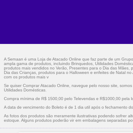
A Semaan é uma Loja de Atacado Online que faz parte de um Grup
ampla gama de produtos, incluindo Brinquedos, Utilidades Doméstic
produtos mais vendidos no Verão, Presentes para o Dia das Mães, p
Dia das Crianças, produtos para o Halloween e enfeites de Natal no
com os produtos mais v
Se quiser Comprar Atacado Online, navegue pelo nosso site, somos
Utilidades Domésticas.
Compra mínima de R$ 1500,00 pelo Televendas e R$1000,00 pela loj
A data de vencimento do Boleto é de 1 dia util após o fechamento d
As fotos dos produtos são meramente ilustrativas podendo sofrer alt
estoque. Alguns produtos poderão vir em embalagens separadas po