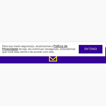
Para sua maior segurança, atualizamos a
Política de
Privacidade
da loja. Ao continuar navegando, entendemos
ENTENDI
que você está ciente e de acordo com elas.
FIQUE POR DENTRO DA SEMAAN
Receba no seu e-mail nossas
promoções e novidades