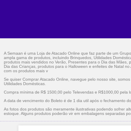
A Semaan é uma Loja de Atacado Online que faz parte de um Grup
ampla gama de produtos, incluindo Brinquedos, Utilidades Doméstic
produtos mais vendidos no Verão, Presentes para o Dia das Mães, p
Dia das Crianças, produtos para o Halloween e enfeites de Natal no
com os produtos mais v
Se quiser Comprar Atacado Online, navegue pelo nosso site, somos
Utilidades Domésticas.
Compra mínima de R$ 1500,00 pelo Televendas e R$1000,00 pela loj
A data de vencimento do Boleto é de 1 dia util após o fechamento d
As fotos dos produtos são meramente ilustrativas podendo sofrer alt
estoque. Alguns produtos poderão vir em embalagens separadas po
Brinquedos Ataca