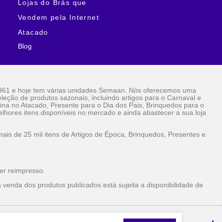
Lojas do Brás que
Vendem pela Internet
Atacado
Blog
961 e hoje tem várias unidades Semaan. Nós oferecemos uma
eção de produtos sazonais, incluindo artigos para o Carnaval e
ina no Atacado, Presente para o Dia dos Pais, Brinquedos para o
lhores itens disponíveis no mercado e ainda abastecer a sua loja
is de 25 mil itens de Artigos de Época, Brinquedos, Presentes e
er reimpresso.
 venda dos produtos publicados está sujeita a disponibilidade de
la Internet Atacado