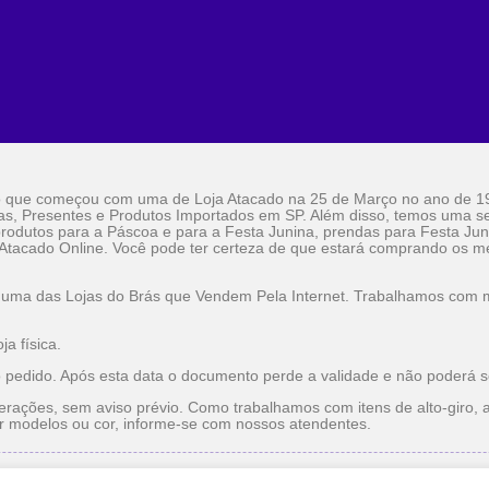
o que começou com uma de Loja Atacado na 25 de Março no ano de 1
as, Presentes e Produtos Importados em SP. Além disso, temos uma sel
rodutos para a Páscoa e para a Festa Junina, prendas para Festa Jun
 Atacado Online. Você pode ter certeza de que estará comprando os me
 uma das Lojas do Brás que Vendem Pela Internet. Trabalhamos com ma
a física.
o pedido. Após esta data o documento perde a validade e não poderá s
erações, sem aviso prévio. Como trabalhamos com itens de alto-giro, a
r modelos ou cor, informe-se com nossos atendentes.
do
Utilidade Doméstica Atacado
Lojas do Brás que Vendem pe