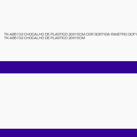
TK-AB5132 CHOCALHO DE PLASTICO 20X15CM COR SORTIDA INMETRO OCP 0
TK-AB5132 CHOCALHO DE PLASTICO 20X15CM