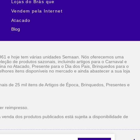
Lojas do Brás que
Vendem pela Internet
Atacado
Blog
961 e hoje tem várias unidades Semaan. Nós oferecemos uma
eção de produtos sazonais, incluindo artigos para o Carnaval e
ina no Atacado, Presente para o Dia dos Pais, Brinquedos para o
lhores itens disponíveis no mercado e ainda abastecer a sua loja
is de 25 mil itens de Artigos de Época, Brinquedos, Presentes e
er reimpresso.
 venda dos produtos publicados está sujeita a disponibilidade de
la Internet Atacado