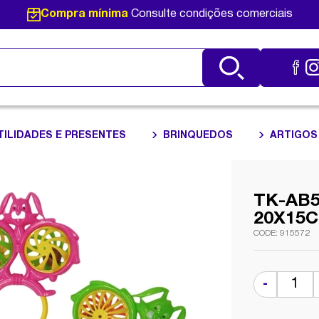
Compra mínima
Consulte condições comerciais
TILIDADES E PRESENTES
BRINQUEDOS
ARTIGOS
TK-AB
20X15
915572
-