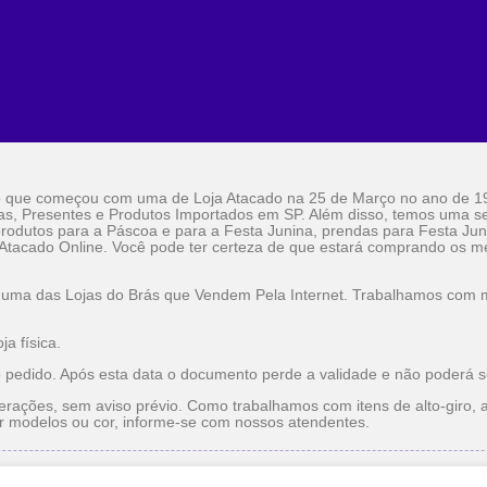
o que começou com uma de Loja Atacado na 25 de Março no ano de 1
as, Presentes e Produtos Importados em SP. Além disso, temos uma sel
rodutos para a Páscoa e para a Festa Junina, prendas para Festa Jun
 Atacado Online. Você pode ter certeza de que estará comprando os me
 uma das Lojas do Brás que Vendem Pela Internet. Trabalhamos com ma
a física.
o pedido. Após esta data o documento perde a validade e não poderá s
erações, sem aviso prévio. Como trabalhamos com itens de alto-giro, a
r modelos ou cor, informe-se com nossos atendentes.
do
Utilidade Doméstica Atacado
Lojas do Brás que Vendem pe