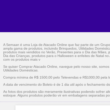
A Semaan é uma Loja de Atacado Online que faz parte de um Grup
ampla gama de produtos, incluindo Brinquedos, Utilidades Doméstic
produtos mais vendidos no Verão, Presentes para o Dia das Mães, p
Dia das Crianças, produtos para o Halloween e enfeites de Natal no
com os produtos mais v
Se quiser Comprar Atacado Online, navegue pelo nosso site, somos
Utilidades Domésticas.
Compra mínima de R$ 1500,00 pelo Televendas e R$1000,00 pela loj
A data de vencimento do Boleto é de 1 dia util após o fechamento d
As fotos dos produtos são meramente ilustrativas podendo sofrer alt
estoque. Alguns produtos poderão vir em embalagens separadas po
Brinquedos Ataca