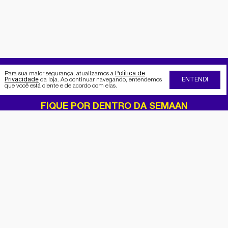
Para sua maior segurança, atualizamos a
Política de
Privacidade
da loja. Ao continuar navegando, entendemos
ENTENDI
que você está ciente e de acordo com elas.
FIQUE POR DENTRO DA SEMAAN
Receba no seu e-mail nossas
promoções e novidades
Cadastrar