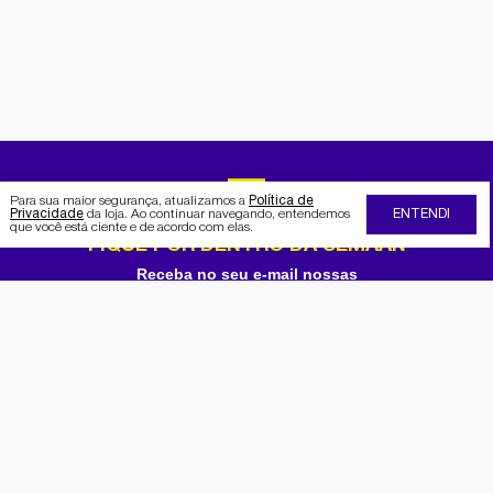
Para sua maior segurança, atualizamos a
Política de
Privacidade
da loja. Ao continuar navegando, entendemos
ENTENDI
que você está ciente e de acordo com elas.
FIQUE POR DENTRO DA SEMAAN
Receba no seu e-mail nossas
promoções e novidades
Cadastrar