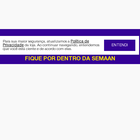
Para sua maior segurança, atualizamos a
Política de
Privacidade
da loja. Ao continuar navegando, entendemos
ENTENDI
que você está ciente e de acordo com elas.
FIQUE POR DENTRO DA SEMAAN
Receba no seu e-mail nossas
promoções e novidades
Cadastrar