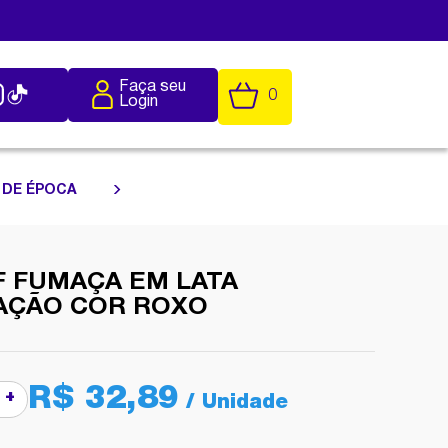
Faça seu
0
Login
 DE ÉPOCA
F FUMAÇA EM LATA
AÇÃO COR ROXO
R$ 32,89
+