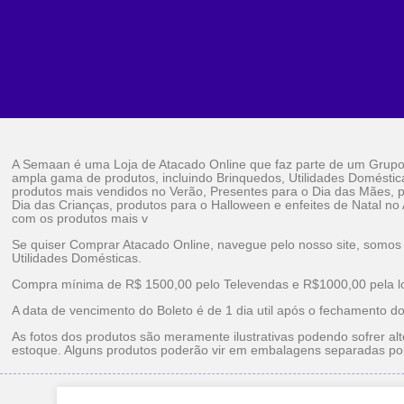
A Semaan é uma Loja de Atacado Online que faz parte de um Grup
ampla gama de produtos, incluindo Brinquedos, Utilidades Doméstic
produtos mais vendidos no Verão, Presentes para o Dia das Mães, p
Dia das Crianças, produtos para o Halloween e enfeites de Natal no
com os produtos mais v
Se quiser Comprar Atacado Online, navegue pelo nosso site, somos
Utilidades Domésticas.
Compra mínima de R$ 1500,00 pelo Televendas e R$1000,00 pela loj
A data de vencimento do Boleto é de 1 dia util após o fechamento d
As fotos dos produtos são meramente ilustrativas podendo sofrer alt
estoque. Alguns produtos poderão vir em embalagens separadas po
Brinquedos Ataca