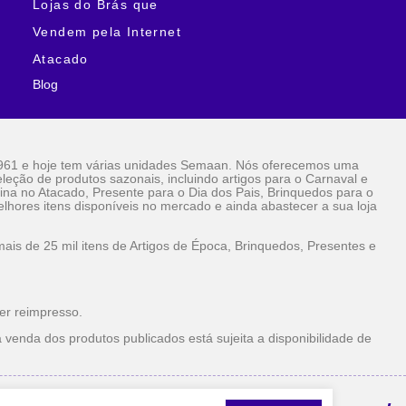
Lojas do Brás que
Vendem pela Internet
Atacado
Blog
961 e hoje tem várias unidades Semaan. Nós oferecemos uma
eção de produtos sazonais, incluindo artigos para o Carnaval e
ina no Atacado, Presente para o Dia dos Pais, Brinquedos para o
lhores itens disponíveis no mercado e ainda abastecer a sua loja
is de 25 mil itens de Artigos de Época, Brinquedos, Presentes e
er reimpresso.
 venda dos produtos publicados está sujeita a disponibilidade de
la Internet Atacado