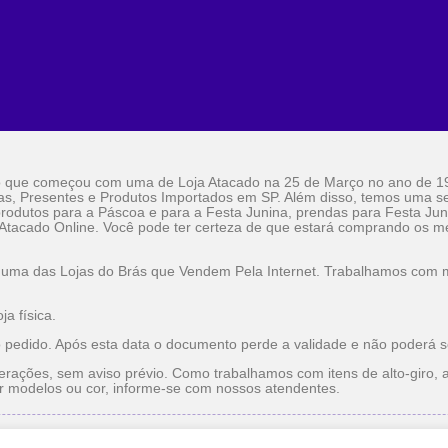
o que começou com uma de Loja Atacado na 25 de Março no ano de 1
as, Presentes e Produtos Importados em SP. Além disso, temos uma sel
rodutos para a Páscoa e para a Festa Junina, prendas para Festa Jun
 Atacado Online. Você pode ter certeza de que estará comprando os me
 uma das Lojas do Brás que Vendem Pela Internet. Trabalhamos com ma
a física.
o pedido. Após esta data o documento perde a validade e não poderá s
erações, sem aviso prévio. Como trabalhamos com itens de alto-giro, a
r modelos ou cor, informe-se com nossos atendentes.
do
Utilidade Doméstica Atacado
Lojas do Brás que Vendem pe