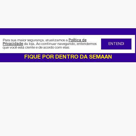
Para sua maior segurança, atualizamos a
Política de
Privacidade
da loja. Ao continuar navegando, entendemos
ENTENDI
que você está ciente e de acordo com elas.
FIQUE POR DENTRO DA SEMAAN
Receba no seu e-mail nossas
promoções e novidades
Cadastrar