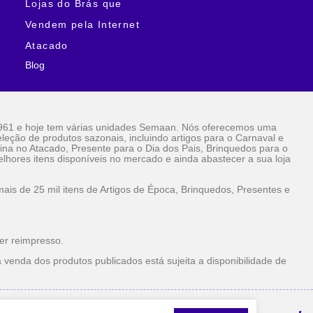
Lojas do Brás que
Vendem pela Internet
Atacado
Blog
961 e hoje tem várias unidades Semaan. Nós oferecemos uma
eção de produtos sazonais, incluindo artigos para o Carnaval e
ina no Atacado, Presente para o Dia dos Pais, Brinquedos para o
lhores itens disponíveis no mercado e ainda abastecer a sua loja
is de 25 mil itens de Artigos de Época, Brinquedos, Presentes e
er reimpresso.
 venda dos produtos publicados está sujeita a disponibilidade de
la Internet Atacado