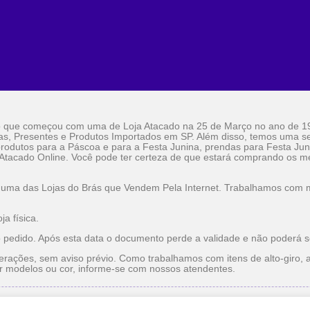
o que começou com uma de Loja Atacado na 25 de Março no ano de 1
as, Presentes e Produtos Importados em SP. Além disso, temos uma sel
rodutos para a Páscoa e para a Festa Junina, prendas para Festa Jun
 Atacado Online. Você pode ter certeza de que estará comprando os me
 uma das Lojas do Brás que Vendem Pela Internet. Trabalhamos com ma
a física.
o pedido. Após esta data o documento perde a validade e não poderá s
erações, sem aviso prévio. Como trabalhamos com itens de alto-giro, a
r modelos ou cor, informe-se com nossos atendentes.
do
Utilidade Doméstica Atacado
Lojas do Brás que Vendem pe