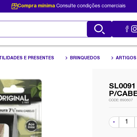
Compra mínima
Consulte condições comerciais
TILIDADES E PRESENTES
BRINQUEDOS
ARTIGOS
SL0091
P/CAB
890607
-