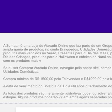
A Semaan é uma Loja de Atacado Online que faz parte de um Grup
ampla gama de produtos, incluindo Brinquedos, Utilidades Doméstic
produtos mais vendidos no Verão, Presentes para o Dia das Mães, p
Dia das Crianças, produtos para o Halloween e enfeites de Natal no
com os produtos mais v
Se quiser Comprar Atacado Online, navegue pelo nosso site, somos
Utilidades Domésticas.
Compra mínima de R$ 1500,00 pelo Televendas e R$1000,00 pela loj
A data de vencimento do Boleto é de 1 dia util após o fechamento d
As fotos dos produtos são meramente ilustrativas podendo sofrer alt
estoque. Alguns produtos poderão vir em embalagens separadas po
Brinquedos Ataca