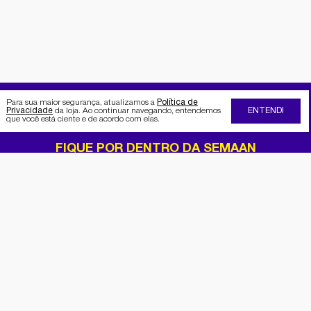
Para sua maior segurança, atualizamos a
Política de
Privacidade
da loja. Ao continuar navegando, entendemos
ENTENDI
que você está ciente e de acordo com elas.
FIQUE POR DENTRO DA SEMAAN
Receba no seu e-mail nossas
promoções e novidades
Cadastrar