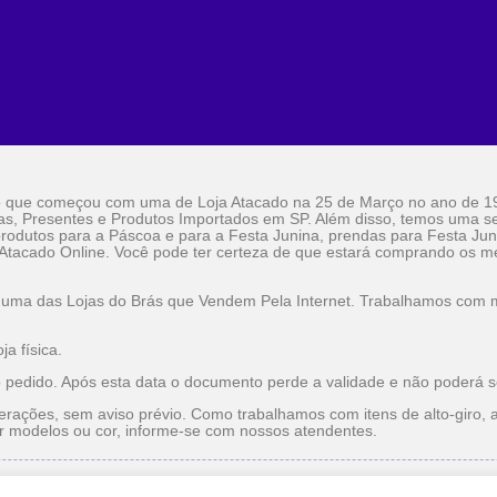
o que começou com uma de Loja Atacado na 25 de Março no ano de 1
as, Presentes e Produtos Importados em SP. Além disso, temos uma sel
rodutos para a Páscoa e para a Festa Junina, prendas para Festa Jun
 Atacado Online. Você pode ter certeza de que estará comprando os me
 uma das Lojas do Brás que Vendem Pela Internet. Trabalhamos com ma
a física.
o pedido. Após esta data o documento perde a validade e não poderá s
erações, sem aviso prévio. Como trabalhamos com itens de alto-giro, a
r modelos ou cor, informe-se com nossos atendentes.
do
Utilidade Doméstica Atacado
Lojas do Brás que Vendem pe