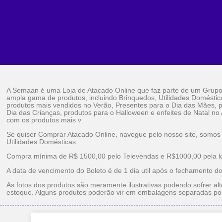
A Semaan é uma Loja de Atacado Online que faz parte de um Grup
ampla gama de produtos, incluindo Brinquedos, Utilidades Doméstic
produtos mais vendidos no Verão, Presentes para o Dia das Mães, p
Dia das Crianças, produtos para o Halloween e enfeites de Natal no
com os produtos mais v
Se quiser Comprar Atacado Online, navegue pelo nosso site, somos
Utilidades Domésticas.
Compra mínima de R$ 1500,00 pelo Televendas e R$1000,00 pela loj
A data de vencimento do Boleto é de 1 dia util após o fechamento d
As fotos dos produtos são meramente ilustrativas podendo sofrer alt
estoque. Alguns produtos poderão vir em embalagens separadas po
Brinquedos Ataca