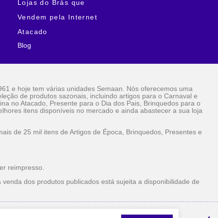
Lojas do Brás que
Vendem pela Internet
Atacado
Blog
961 e hoje tem várias unidades Semaan. Nós oferecemos uma
eção de produtos sazonais, incluindo artigos para o Carnaval e
ina no Atacado, Presente para o Dia dos Pais, Brinquedos para o
lhores itens disponíveis no mercado e ainda abastecer a sua loja
is de 25 mil itens de Artigos de Época, Brinquedos, Presentes e
er reimpresso.
 venda dos produtos publicados está sujeita a disponibilidade de
la Internet Atacado